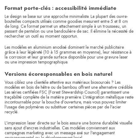
Format porte-clés : accessibilité immédiate
Le design se base sur une approche minimaliste. La plupart des ouvre-
bouteilles compacts utilisés comme goodies mesurent entre 5 et 8 cm
de long. Ce format permet un attachement simple à un trousseau, un
passant de pantalon ou une bandoulière de sac. Il élimine la nécessité de
rechercher un outil au moment opportun.
Les modèles en aluminium anodisé dominent le marché publicitaire
grâce à leur légèreté (10 à 15 grammes en moyenne), leur résistance à
la corrosion et leur grande surface disponible pour une gravure laser
ou une impression tampographique.
Versions écoresponsables en bois naturel
Vous ciblez une clientèle attentive aux matériaux biosourcés ? Les
modèles en bois de hêtre ou de bambou offrent une alternative crédible.
Les séries certifiées FSC (Forest Stewardship Council) garantissent une
traçabilité complète de la matière première. L'intégration métallique reste
incontournable pour la bouche d’ouverture, mais vous pouvez limiter
l'usage des polymères ou substituer certaines pièces par de l'acier
recyclé.
L'impression laser directe sur le bois assure une bonne durabilité visuelle
sans ajout d'encres industrielles. Ces modèles conviennent aux
campagnes marketing avec un message axé sur l'engagement
environnemental ou le développement local.