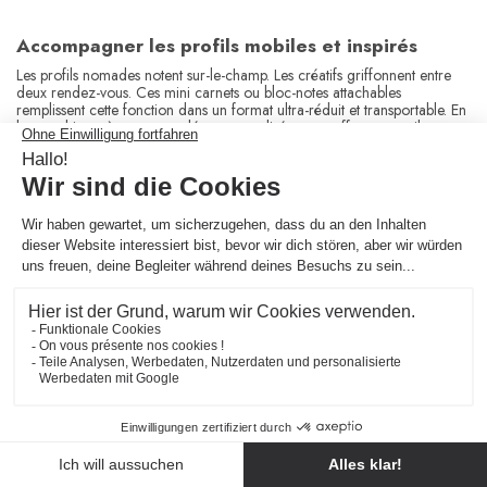
Accompagner les profils mobiles et inspirés
Les profils nomades notent sur-le-champ. Les créatifs griffonnent entre
deux rendez-vous. Ces mini carnets ou bloc-notes attachables
remplissent cette fonction dans un format ultra-réduit et transportable. En
les combinant à vos porte-clés personnalisés, vous offrez un outil
d’usage quotidien qui renforce votre visibilité à chaque utilisation.
Format optimisé, attache fiable
Ces mini carnets mesurent en général entre 5 x 7 cm et 7 x 10 cm. Les
fabricants les équipent souvent d’une couverture semi-rigide ou souple
en polypropylène, cartonnette pelliculée ou cuir synthétique. Leur reliure
spirale ou agrafée garantit une ouverture à plat. Le système d’attache se
compose d’un anneau métal, d’un mousqueton aluminium, voire d’un
œillet renforcé adapté à une chaînette ou un cordon.
Poids moyen d’un carnet : entre 20 et 40 grammes
Nombre de pages standard : de 30 à 80, souvent en papier
de 70 à 90 g/m²
Matières d’attache disponibles : zinc, aluminium, acier
inoxydable