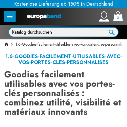
Kostenlose Lieferung ab 150€ in Deutschland
0
1.6-Goodies-facilement-utilisables-avec-vos-portes-cles-personnalises
1.6-GOODIES-FACILEMENT-UTILISABLES-AVEC-
VOS-PORTES-CLES-PERSONNALISES
Goodies facilement
utilisables avec vos portes-
clés personnalisés :
combinez utilité, visibilité et
matériaux innovants