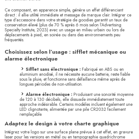
Ce composant, en apparence simple, génère un effet différenciant
direct : il allie utilité immédiate et message de marque clair. Intégrer ce
type d’accessoire dans votre stratégie de goodies garantit un taux de
conservation élevé (plus de 70 % après 6 mois selon l’Advertising
Specialty Institute, 2023) avec un usage en milieu urbain ou lors de
déplacements à pied, en soirée ou dans des environnements peu
fréquentés.
Choisissez selon l’usage : sifflet mécanique ou
alarme électronique
Sifflet sans électronique :
Fabriqué en ABS ou en
aluminium anodisé, il ne nécessite aucune batterie, reste fiable
sous la pluie, et fonctionne sans défaillance même après de
longues périodes de non-utilisation.
Alarme électronique :
Produisant une sonorité moyenne
de 120 à 130 décibels, elle dissuade immédiatement toute
approche indésirable. Certains modèles incluent également une
LED clignotante, alimentée par une pile CR2032 facilement
remplaçable.
Adaptez le design à votre charte graphique
Intégrez votre logo sur une surface plane prévue à cet effet, en gravure
laser pour les versions en métal ou en tampographie quadrichrome