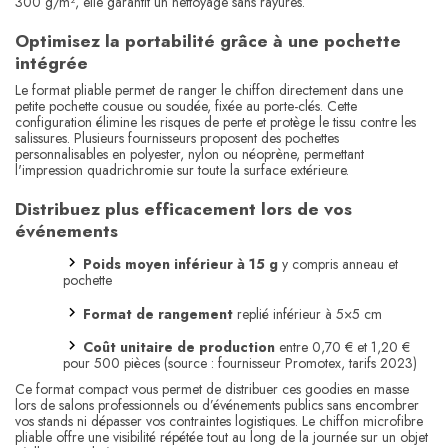
300 g/m², elle garantit un nettoyage sans rayures.
Optimisez la portabilité grâce à une pochette
intégrée
Le format pliable permet de ranger le chiffon directement dans une
petite pochette cousue ou soudée, fixée au porte-clés. Cette
configuration élimine les risques de perte et protège le tissu contre les
salissures. Plusieurs fournisseurs proposent des pochettes
personnalisables en polyester, nylon ou néoprène, permettant
l'impression quadrichromie sur toute la surface extérieure.
Distribuez plus efficacement lors de vos
événements
Poids moyen inférieur à 15 g
y compris anneau et
pochette
Format de rangement
replié inférieur à 5×5 cm
Coût unitaire de production
entre 0,70 € et 1,20 €
pour 500 pièces (source : fournisseur Promotex, tarifs 2023)
Ce format compact vous permet de distribuer ces goodies en masse
lors de salons professionnels ou d’événements publics sans encombrer
vos stands ni dépasser vos contraintes logistiques. Le chiffon microfibre
pliable offre une visibilité répétée tout au long de la journée sur un objet