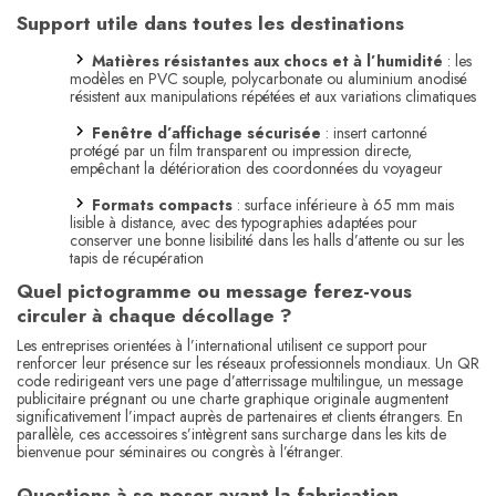
Support utile dans toutes les destinations
Matières résistantes aux chocs et à l’humidité
: les
modèles en PVC souple, polycarbonate ou aluminium anodisé
résistent aux manipulations répétées et aux variations climatiques
Fenêtre d’affichage sécurisée
: insert cartonné
protégé par un film transparent ou impression directe,
empêchant la détérioration des coordonnées du voyageur
Formats compacts
: surface inférieure à 65 mm mais
lisible à distance, avec des typographies adaptées pour
conserver une bonne lisibilité dans les halls d’attente ou sur les
tapis de récupération
Quel pictogramme ou message ferez-vous
circuler à chaque décollage ?
Les entreprises orientées à l’international utilisent ce support pour
renforcer leur présence sur les réseaux professionnels mondiaux. Un QR
code redirigeant vers une page d’atterrissage multilingue, un message
publicitaire prégnant ou une charte graphique originale augmentent
significativement l’impact auprès de partenaires et clients étrangers. En
parallèle, ces accessoires s’intègrent sans surcharge dans les kits de
bienvenue pour séminaires ou congrès à l’étranger.
Questions à se poser avant la fabrication