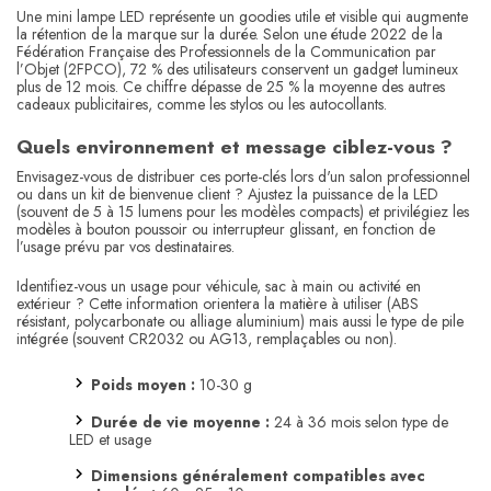
Une mini lampe LED représente un goodies utile et visible qui augmente
la rétention de la marque sur la durée. Selon une étude 2022 de la
Fédération Française des Professionnels de la Communication par
l’Objet (2FPCO), 72 % des utilisateurs conservent un gadget lumineux
plus de 12 mois. Ce chiffre dépasse de 25 % la moyenne des autres
cadeaux publicitaires, comme les stylos ou les autocollants.
Quels environnement et message ciblez-vous ?
Envisagez-vous de distribuer ces porte-clés lors d'un salon professionnel
ou dans un kit de bienvenue client ? Ajustez la puissance de la LED
(souvent de 5 à 15 lumens pour les modèles compacts) et privilégiez les
modèles à bouton poussoir ou interrupteur glissant, en fonction de
l’usage prévu par vos destinataires.
Identifiez-vous un usage pour véhicule, sac à main ou activité en
extérieur ? Cette information orientera la matière à utiliser (ABS
résistant, polycarbonate ou alliage aluminium) mais aussi le type de pile
intégrée (souvent CR2032 ou AG13, remplaçables ou non).
Poids moyen :
10-30 g
Durée de vie moyenne :
24 à 36 mois selon type de
LED et usage
Dimensions généralement compatibles avec