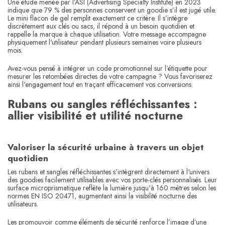
Une étude menée par l’ASI (Advertising Specialty Institute) en 2023
indique que 79 % des personnes conservent un goodie s’il est jugé utile.
Le mini flacon de gel remplit exactement ce critère. Il s’intègre
discrètement aux clés ou sacs, il répond à un besoin quotidien et
rappelle la marque à chaque utilisation. Votre message accompagne
physiquement l'utilisateur pendant plusieurs semaines voire plusieurs
mois.
Avez-vous pensé à intégrer un code promotionnel sur l’étiquette pour
mesurer les retombées directes de votre campagne ? Vous favoriserez
ainsi l'engagement tout en traçant efficacement vos conversions.
Rubans ou sangles réfléchissantes :
allier visibilité et utilité nocturne
Valoriser la sécurité urbaine à travers un objet
quotidien
Les rubans et sangles réfléchissantes s’intègrent directement à l'univers
des goodies facilement utilisables avec vos porte-clés personnalisés. Leur
surface microprismatique reflète la lumière jusqu'à 160 mètres selon les
normes EN ISO 20471, augmentant ainsi la visibilité nocturne des
utilisateurs.
Les promouvoir comme éléments de sécurité renforce l’image d’une