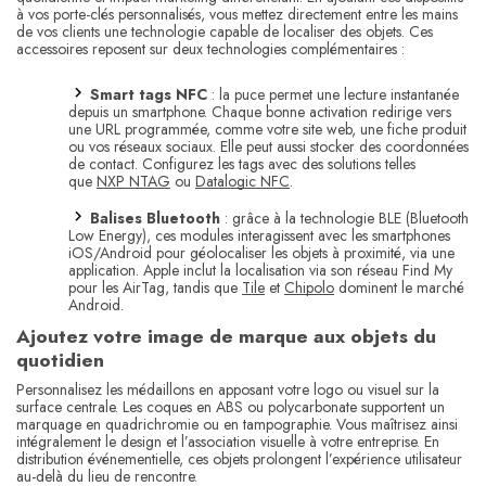
à vos porte-clés personnalisés, vous mettez directement entre les mains
de vos clients une technologie capable de localiser des objets. Ces
accessoires reposent sur deux technologies complémentaires :
Smart tags NFC
: la puce permet une lecture instantanée
depuis un smartphone. Chaque bonne activation redirige vers
une URL programmée, comme votre site web, une fiche produit
ou vos réseaux sociaux. Elle peut aussi stocker des coordonnées
de contact. Configurez les tags avec des solutions telles
que
NXP NTAG
ou
Datalogic NFC
.
Balises Bluetooth
: grâce à la technologie BLE (Bluetooth
Low Energy), ces modules interagissent avec les smartphones
iOS/Android pour géolocaliser les objets à proximité, via une
application. Apple inclut la localisation via son réseau Find My
pour les AirTag, tandis que
Tile
et
Chipolo
dominent le marché
Android.
Ajoutez votre image de marque aux objets du
quotidien
Personnalisez les médaillons en apposant votre logo ou visuel sur la
surface centrale. Les coques en ABS ou polycarbonate supportent un
marquage en quadrichromie ou en tampographie. Vous maîtrisez ainsi
intégralement le design et l’association visuelle à votre entreprise. En
distribution événementielle, ces objets prolongent l’expérience utilisateur
au-delà du lieu de rencontre.