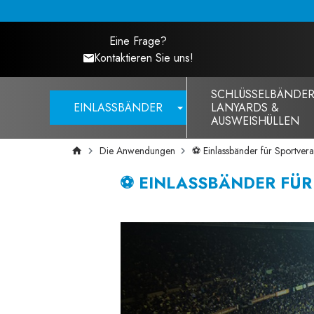
Eine Frage?
Kontaktieren Sie uns!
SCHLÜSSELBÄNDER
EINLASSBÄNDER
LANYARDS &
AUSWEISHÜLLEN
Die Anwendungen
⚽️ Einlassbänder für Sportver
⚽️ EINLASSBÄNDER FÜ