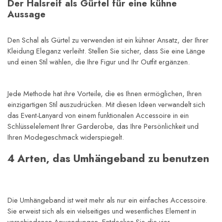
Der Halsreif als Gürtel für eine kühne 
Aussage
Den Schal als Gürtel zu verwenden ist ein kühner Ansatz, der Ihrer 
Kleidung Eleganz verleiht. Stellen Sie sicher, dass Sie eine Länge 
und einen Stil wählen, die Ihre Figur und Ihr Outfit ergänzen.
Jede Methode hat ihre Vorteile, die es Ihnen ermöglichen, Ihren 
einzigartigen Stil auszudrücken. Mit diesen Ideen verwandelt sich 
das Event-Lanyard von einem funktionalen Accessoire in ein 
Schlüsselelement Ihrer Garderobe, das Ihre Persönlichkeit und 
Ihren Modegeschmack widerspiegelt.
4 Arten, das Umhängeband zu benutzen
Die Umhängeband ist weit mehr als nur ein einfaches Accessoire. 
Sie erweist sich als ein vielseitiges und wesentliches Element in 
verschiedenen Anwendungen. Entdecken Sie die 
vier 