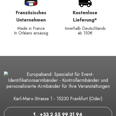
hes
Kostenlose
Schneller
men
Lieferung*
Kostenvoranschl
nce
Innerhalb Deutschlands
Verwandeln Sie Ihre
ässig
ab 150€
Warenkorb in eine
Kostenvoranschlag
Karl-Marx-Strasse 1 - 15230 Frankfurt (Oder)
+33 2 55 99 31 94