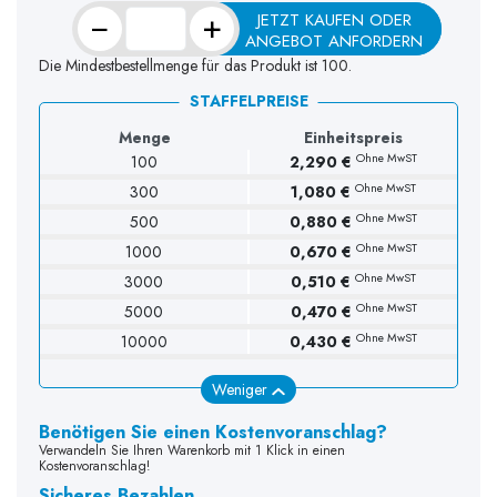
−
+
JETZT KAUFEN ODER
ANGEBOT ANFORDERN
Die Mindestbestellmenge für das Produkt ist 100.
STAFFELPREISE
Menge
Einheitspreis
Ohne MwST
100
2,290 €
Ohne MwST
300
1,080 €
Ohne MwST
500
0,880 €
Ohne MwST
1000
0,670 €
Ohne MwST
3000
0,510 €
Ohne MwST
5000
0,470 €
Ohne MwST
10000
0,430 €
Weniger
Benötigen Sie einen Kostenvoranschlag?
Verwandeln Sie Ihren Warenkorb mit 1 Klick in einen
Kostenvoranschlag!
Sicheres Bezahlen