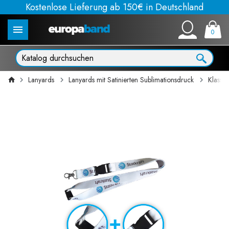
Kostenlose Lieferung ab 150€ in Deutschland
0
Lanyards
Lanyards mit Satinierten Sublimationsdruck
Klassi