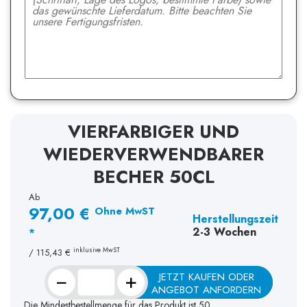
VIERFARBIGER UND
WIEDERVERWENDBARER
BECHER 50CL
Ab
97,00 €
Ohne MwST
Herstellungszeit
2-3 Wochen
*
inklusive MwST
/
115,43 €
−
+
JETZT KAUFEN ODER
ANGEBOT ANFORDERN
Die Mindestbestellmenge für das Produkt ist 50.