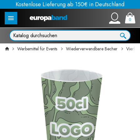
Kostenlose Lieferung ab 150€ in Deutschland
0
Werbemittel für Events
Wiederverwendbare Becher
Vierfa