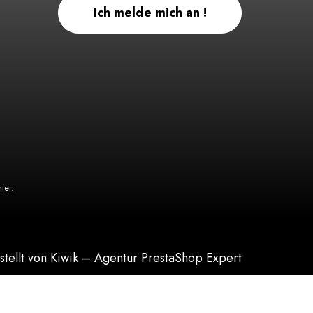
Ich melde mich an !
hier
.
stellt von Kiwik – Agentur PrestaShop Expert