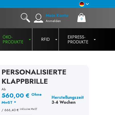
Mein Konto
0
Anmelden
ÖKO-
EXPRESS-
RFID
PRODUKTE
PRODUKTE
PERSONALISIERTE
KLAPPBRILLE
Ab
560,00 €
Ohne
Herstellungszeit
3-4 Wochen
MwST *
inklusive MwST
/
666,40 €