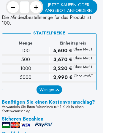
−
+
JETZT KAUFEN ODER
ANGEBOT ANFORDERN
Die Mindestbestellmenge für das Produkt ist
100.
STAFFELPREISE
Menge
Einheitspreis
Ohne MwST
100
5,600 €
Ohne MwST
500
3,670 €
Ohne MwST
1000
3,220 €
Ohne MwST
5000
2,990 €
Weniger
Benötigen Sie einen Kostenvoranschlag?
Verwandeln Sie Ihren Warenkorb mit 1 Klick in einen
Kostenvoranschlag!
Sicheres Bezahlen