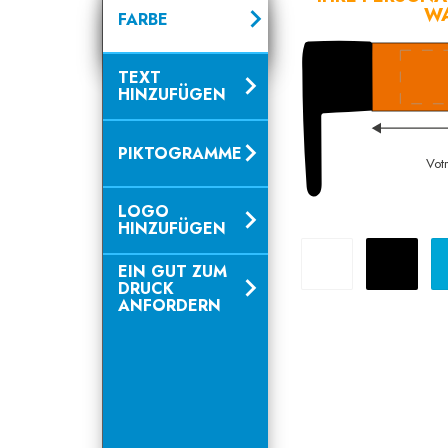
WA
FARBE
TEXT
HINZUFÜGEN
PIKTOGRAMME
Vot
LOGO
HINZUFÜGEN
Weiß
Schwarz
EIN GUT ZUM
DRUCK
ANFORDERN