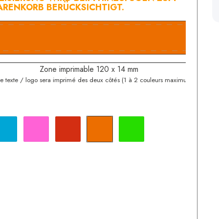
RENKORB BERÜCKSICHTIGT.
Zone imprimable 120 x 14 mm
re texte / logo sera imprimé des deux côtés (1 à 2 couleurs maximum)
Himmelblau
Pink
Rot
Orange
Neongrün