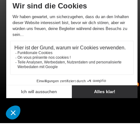
Karl-Marx-Strasse 1 - 15230
Frankfurt (Oder)
+33 2 55 99 31 94
E-Mail senden