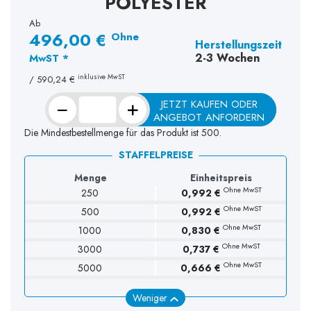
POLYESTER
Ab
496,00 €
Ohne
Herstellungszeit
2-3 Wochen
MwST *
inklusive MwST
/
590,24 €
−
+
JETZT KAUFEN ODER
ANGEBOT ANFORDERN
Die Mindestbestellmenge für das Produkt ist 500.
STAFFELPREISE
Menge
Einheitspreis
Ohne MwST
250
0,992 €
Ohne MwST
500
0,992 €
Ohne MwST
1000
0,830 €
Ohne MwST
3000
0,737 €
Ohne MwST
5000
0,666 €
Weniger