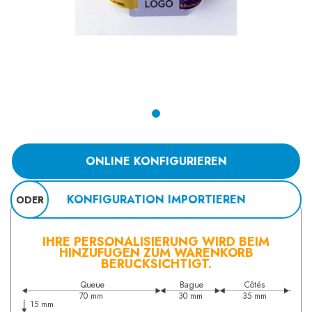
ONLINE KONFIGURIEREN
KONFIGURATION IMPORTIEREN
ODER
IHRE PERSONALISIERUNG WIRD BEIM
HINZUFÜGEN ZUM WARENKORB
BERÜCKSICHTIGT.
Queue
Bague
Côtés
35 mm
70 mm
30 mm
15 mm