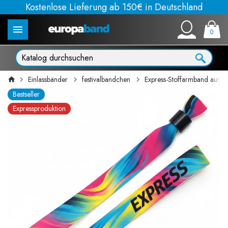
Kostenlose Lieferung ab 150€ in Deutschland
0
Einlassbänder
festivalbandchen
Express-Stoffarmband aus Po
Bestseller
Expressproduktion