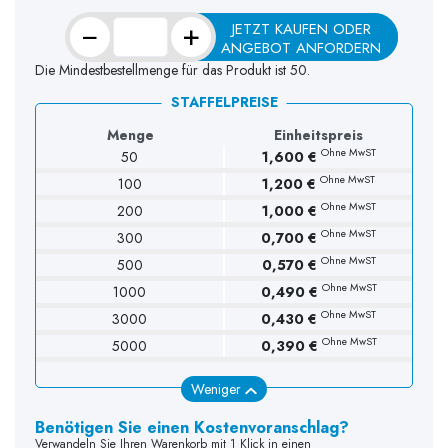
−
+
JETZT KAUFEN ODER
ANGEBOT ANFORDERN
Die Mindestbestellmenge für das Produkt ist 50.
STAFFELPREISE
Menge
Einheitspreis
Ohne MwST
50
1,600 €
Ohne MwST
100
1,200 €
(1 Bewertung)
Ohne MwST
200
1,000 €
Ohne MwST
300
0,700 €
Ohne MwST
500
0,570 €
Ohne MwST
1000
0,490 €
Ohne MwST
3000
0,430 €
Ohne MwST
5000
0,390 €
Weniger
Benötigen Sie einen Kostenvoranschlag?
Verwandeln Sie Ihren Warenkorb mit 1 Klick in einen