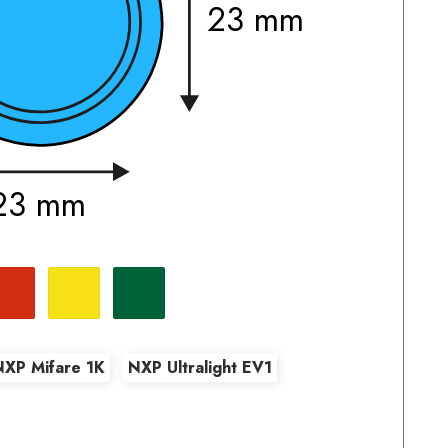
23 mm
23 mm
Rot
Gelb
Grün
NXP Mifare 1K
NXP Ultralight EV1