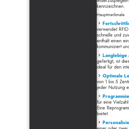
widerzuspiegeln
kennzeichnen.
Hauptmerkmale
Fortschrittl
verwendet RFID-T
schnelle und zuv
enthält einen ei
kommuniziert und
Langlebige 
gefertigt, ist d
ideal für den in
Optimale Le
von 1 bis 5 Zent
jeder Nutzung e
Programmie
für eine Vielza
Eine Reprogrammi
bietet.
Personalisi
einer oder zwei 