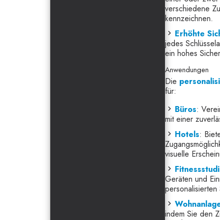
verschiedene Zu
kennzeichnen.
Erhöhte Sic
jedes Schlüssela
ein hohes Sicher
Anwendungen
Die
personalis
für:
Büros
: Vere
mit einer zuverlä
Hotels
: Biet
Zugangsmöglichk
visuelle Erschei
Fitnessstud
Geräten und Einr
personalisierten
Wohnanlag
indem Sie den Z