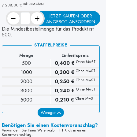
inklusive MwST
/
238,00 €
−
+
JETZT KAUFEN ODER
ANGEBOT ANFORDERN
Die Mindestbestellmenge für das Produkt ist
500.
STAFFELPREISE
Menge
Einheitspreis
Ohne MwST
500
0,400 €
Ohne MwST
1000
0,300 €
Ohne MwST
2000
0,250 €
Ohne MwST
3000
0,240 €
Ohne MwST
5000
0,210 €
Weniger
Benötigen Sie einen Kostenvoranschlag?
Verwandeln Sie Ihren Warenkorb mit 1 Klick in einen
Kostenvoranschlag!