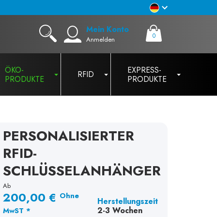
Mein Konto
0
Anmelden
ÖKO-
EXPRESS-
RFID
PRODUKTE
PRODUKTE
PERSONALISIERTER
RFID-
SCHLÜSSELANHÄNGER
Ab
200,00 €
Ohne
Herstellungszeit
2-3 Wochen
MwST *