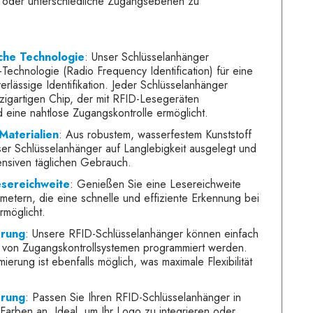
 oder unterschiedliche Zugangsebenen zu
iche Technologie
: Unser Schlüsselanhänger
echnologie (Radio Frequency Identification) für eine
erlässige Identifikation. Jeder Schlüsselanhänger
nzigartigen Chip, der mit RFID-Lesegeräten
 eine nahtlose Zugangskontrolle ermöglicht.
Materialien
: Aus robustem, wasserfestem Kunststoff
ieser Schlüsselanhänger auf Langlebigkeit ausgelegt und
tensiven täglichen Gebrauch.
sereichweite
: Genießen Sie eine Lesereichweite
imetern, die eine schnelle und effiziente Erkennung bei
rmöglicht.
rung
: Unsere RFID-Schlüsselanhänger können einfach
hl von Zugangskontrollsystemen programmiert werden.
erung ist ebenfalls möglich, was maximale Flexibilität
erung
: Passen Sie Ihren RFID-Schlüsselanhänger in
Farben an. Ideal, um Ihr Logo zu integrieren oder