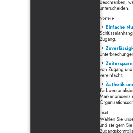
beschränken, wä
unterscheiden.
Vorteile
Einfache N
Schlüsselanhänge
Zugang.
Zuverlässigk
Unterbrechungen 
Zeitersparn
von Zugang und p
vereinfacht.
Ästhetik und
Farbpersonalisie
Markenpräsenz un
Organisationssch
Fazit
Wählen Sie uns
und steigern Sie 
Zugangskontrolls