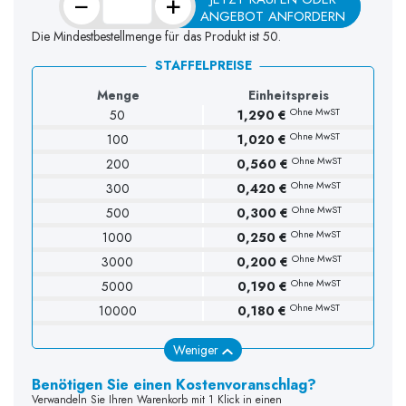
−
+
ANGEBOT ANFORDERN
Die Mindestbestellmenge für das Produkt ist 50.
STAFFELPREISE
Menge
Einheitspreis
Ohne MwST
50
1,290 €
Ohne MwST
100
1,020 €
Ohne MwST
200
0,560 €
Ohne MwST
300
0,420 €
Ohne MwST
500
0,300 €
Ohne MwST
1000
0,250 €
Ohne MwST
3000
0,200 €
Ohne MwST
5000
0,190 €
Ohne MwST
10000
0,180 €
Weniger
Benötigen Sie einen Kostenvoranschlag?
Verwandeln Sie Ihren Warenkorb mit 1 Klick in einen