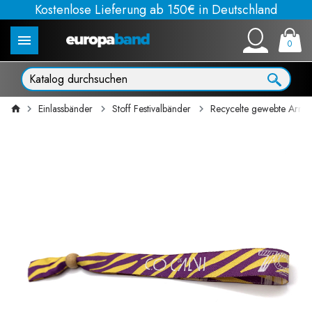
Kostenlose Lieferung ab 150€ in Deutschland
0
Einlassbänder
Stoff Festivalbänder
Recycelte gewebte Arm