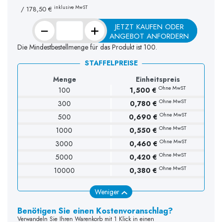
inklusive MwST
/
178,50 €
−
+
JETZT KAUFEN ODER
ANGEBOT ANFORDERN
Die Mindestbestellmenge für das Produkt ist 100.
STAFFELPREISE
Menge
Einheitspreis
Ohne MwST
100
1,500 €
Ohne MwST
300
0,780 €
Ohne MwST
500
0,690 €
Ohne MwST
1000
0,550 €
Ohne MwST
3000
0,460 €
Ohne MwST
5000
0,420 €
Ohne MwST
10000
0,380 €
Weniger
Benötigen Sie einen Kostenvoranschlag?
Verwandeln Sie Ihren Warenkorb mit 1 Klick in einen